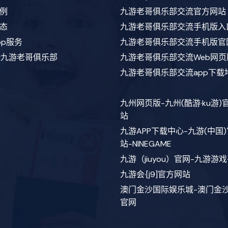
例
九游老哥俱乐部交流官方网站
态
九游老哥俱乐部交流手机版入
pp服务
九游老哥俱乐部交流手机版官
g九游老哥俱乐部
九游老哥俱乐部交流Web网页
九游老哥俱乐部交流app下载
九州网页版-九州(酷游·ku游)
站
九游APP下载中心-九游(中国
站-NINEGAME
九游（jiuyou）官网-九游游
九游会·[j9]官方网站
澳门金沙国际娱乐城-澳门金
官网