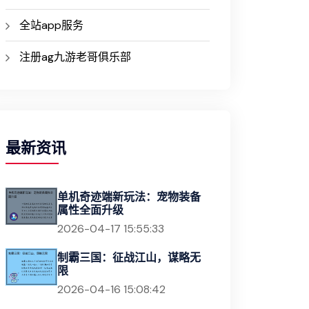
全站app服务
注册ag九游老哥俱乐部
最新资讯
单机奇迹端新玩法：宠物装备
属性全面升级
2026-04-17 15:55:33
制霸三国：征战江山，谋略无
限
2026-04-16 15:08:42