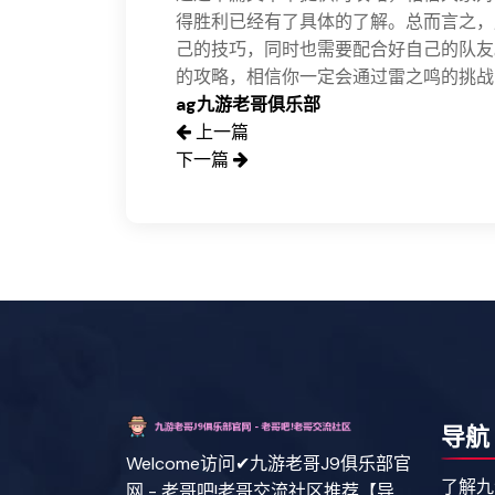
得胜利已经有了具体的了解。总而言之，
己的技巧，同时也需要配合好自己的队友
的攻略，相信你一定会通过雷之鸣的挑战
ag九游老哥俱乐部
上一篇
下一篇
导航
Welcome访问✔九游老哥J9俱乐部官
了解九
网 - 老哥吧!老哥交流社区推荐【导