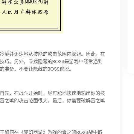
冷静并迅速地从技能的攻击范围内躲避。因此，在
技巧。另外，寻找隐藏的BOSS是游戏中经常遇到
的准备，不要让隐藏的BOSS逃脱。
首先，在战斗开始时，尽可能地快速地输出你的技
雷之鸣的攻击范围很大。最后，你需要破解雷之鸣
于如何在《梦幻西游》游戏的雷之鸣BOSS战中取