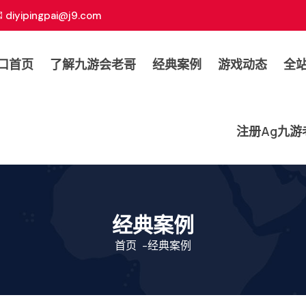
diyipingpai@j9.com
口首页
了解九游会老哥
经典案例
游戏动态
全站
注册ag九游
经典案例
首页
-
经典案例