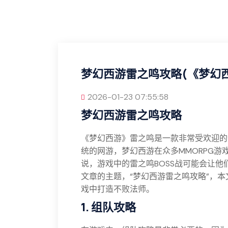
梦幻西游雷之鸣攻略(《梦幻
2026-01-23 07:55:58
梦幻西游雷之鸣攻略
《梦幻西游》雷之鸣是一款非常受欢迎的
统的网游，梦幻西游在众多MMORPG
说，游戏中的雷之鸣BOSS战可能会让
文章的主题，“梦幻西游雷之鸣攻略”，本
戏中打造不败法师。
1. 组队攻略