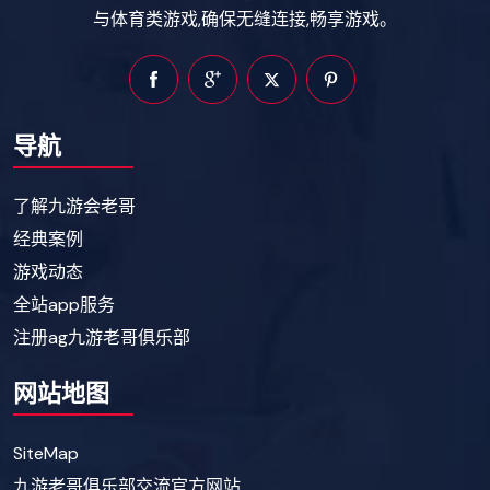
与体育类游戏,确保无缝连接,畅享游戏。
导航
了解九游会老哥
经典案例
游戏动态
全站app服务
注册ag九游老哥俱乐部
网站地图
SiteMap
九游老哥俱乐部交流官方网站