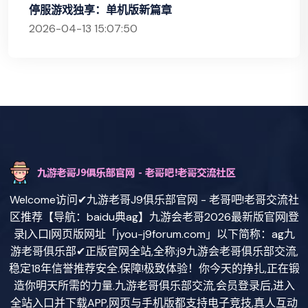
停服游戏独享：单机版新篇章
2026-04-13 15:07:50
Welcome访问✔九游老哥J9俱乐部官网 - 老哥吧!老哥交流社
区推荐【导航：baidu典ag】九游会老哥2026最新版官网|登
录|入口|网页版网址「jyou-j9forum.com」以下简称：ag九
游老哥俱乐部✔正版官网全站,全称:j9九游会老哥俱乐部交流,
稳定18年信誉推荐安全.保障!极致体验！你今天的挣扎,正在锻
造你明天所需的力量.九游老哥俱乐部交流,会员登录后,进入
全站入口并下载APP,网页与手机版都支持电子竞技,真人互动